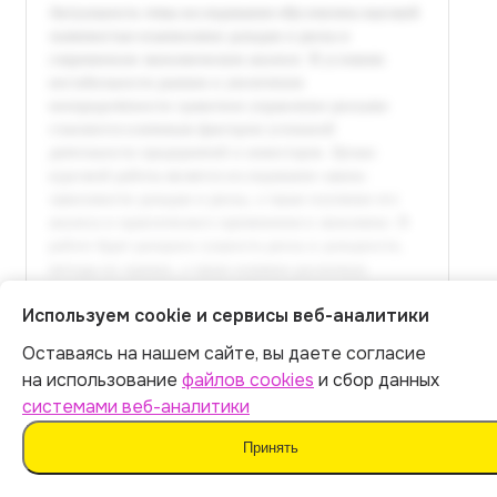
Используем cookie и сервисы веб-аналитики
Оставаясь на нашем сайте, вы даете согласие
Итог:
449
р.
на использование
файлов cookies
и сбор данных
системами веб-аналитики
Оплатить
Принять
Полный текст доступен