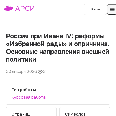
Войти
Создать работу
Россия при Иване IV: реформы
«Избранной рады» и опричнина.
Темы работ
Основные направления внешней
политики
О сервисе
Контакты
О компании
20 января 2026
3
Наши гарантии
Тип работы
Порядок оплаты
Курсовая работа
Вопросы и ответы
Отзывы
Страниц
Символов