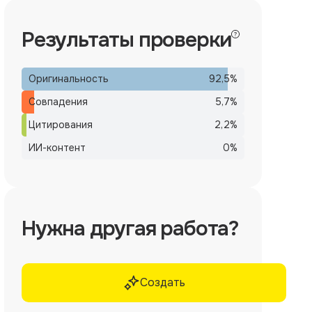
Результаты проверки
Оригинальность
92,5
%
Совпадения
5,7
%
Цитирования
2,2
%
ИИ-контент
0
%
Нужна другая работа?
Создать