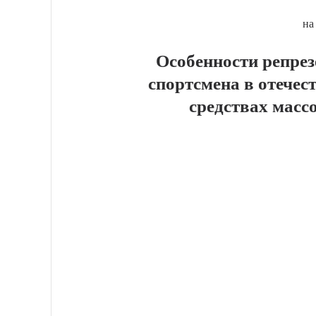
на
Особенности репре
спортсмена в отече
средствах мас