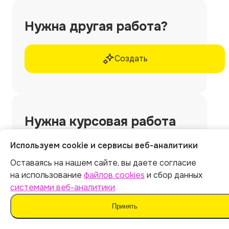
Нужна другая работа?
Создать
Нужна
курсовая работа
без использования
Используем cookie и сервисы веб-аналитики
ИИ и шаблонов?
Оставаясь на нашем сайте, вы даете согласие
на использование
файлов cookies
и сбор данных
Закажите у профессиональных экспертов
системами веб-аналитики
Work5
Принять
🎁 10% скидка по промокоду ARCY10