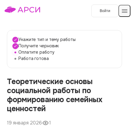
Войти
Создать работу
Укажите тип и тему работы
Получите черновик
Оплатите работу
Темы работ
Работа готова
О сервисе
Теоретические основы
Контакты
О компании
социальной работы по
Наши гарантии
формированию семейных
Порядок оплаты
ценностей
Вопросы и ответы
19 января 2026
1
Отзывы