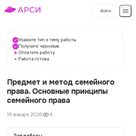
Войти
Создать работу
Укажите тип и тему работы
Получите черновик
Оплатите работу
Темы работ
Работа готова
О сервисе
Предмет и метод семейного
Контакты
О компании
права. Основные принципы
Наши гарантии
семейного права
Порядок оплаты
19 января 2026
4
Вопросы и ответы
Отзывы
Тип работы