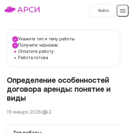
Войти
Создать работу
Укажите тип и тему работы
Получите черновик
Оплатите работу
Темы работ
Работа готова
О сервисе
Определение особенностей
Контакты
О компании
договора аренды: понятие и
Наши гарантии
виды
Порядок оплаты
19 января 2026
2
Вопросы и ответы
Отзывы
Тип работы