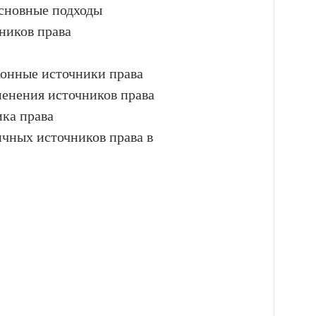
основные подходы
ников права
конные источники права
менения источников права
ика права
чных источников права в