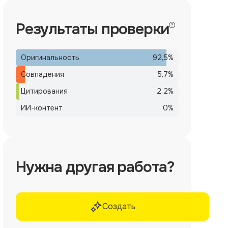
Результаты проверки
Оригинальность
92,5
%
Совпадения
5,7
%
Цитирования
2,2
%
ИИ-контент
0
%
Нужна другая работа?
Создать