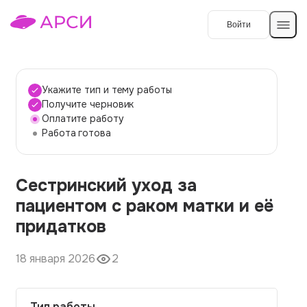
Войти
Создать работу
Укажите тип и тему работы
Получите черновик
Оплатите работу
Темы работ
Работа готова
О сервисе
Сестринский уход за
Контакты
О компании
пациентом с раком матки и её
Наши гарантии
придатков
Порядок оплаты
18 января 2026
2
Вопросы и ответы
Отзывы
Тип работы