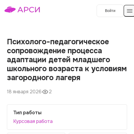
Войти
Создать работу
Психолого-педагогическое
сопровождение процесса
Темы работ
адаптации детей младшего
школьного возраста к условиям
О сервисе
загородного лагеря
Контакты
О компании
18 января 2026
2
Наши гарантии
Порядок оплаты
Тип работы
Вопросы и ответы
Курсовая работа
Отзывы