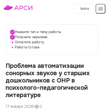
Войти
Создать работу
Укажите тип и тему работы
Получите черновик
Оплатите работу
Темы работ
Работа готова
О сервисе
Проблема автоматизации
Контакты
О компании
сонорных звуков у старших
Наши гарантии
дошкольников с ОНР в
Порядок оплаты
психолого-педагогической
литературе
Вопросы и ответы
Отзывы
17 января 2026
2