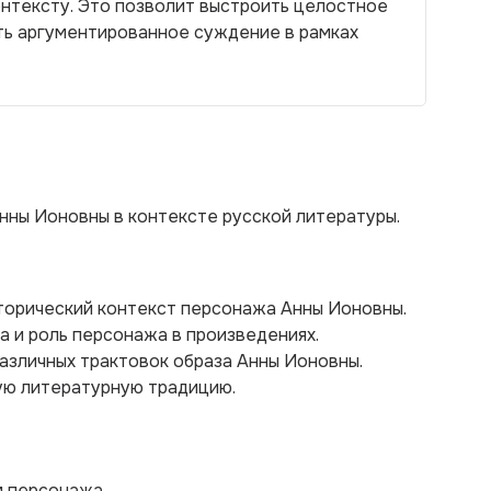
онтексту. Это позволит выстроить целостное
ь аргументированное суждение в рамках
нны Ионовны в контексте русской литературы.
торический контекст персонажа Анны Ионовны.
а и роль персонажа в произведениях.
различных трактовок образа Анны Ионовны.
кую литературную традицию.
м персонажа