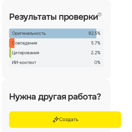
Результаты проверки
Оригинальность
92,5
%
Совпадения
5,7
%
Цитирования
2,2
%
ИИ-контент
0
%
Нужна другая работа?
Создать