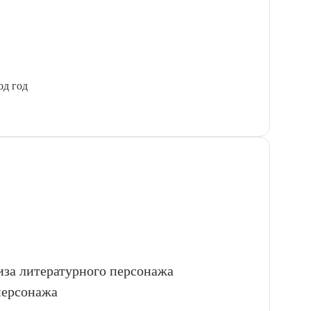
од год
иза литературного персонажа
персонажа