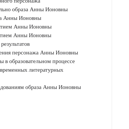
рного персонажа
ельно образа Анны Ионовны
за Анны Ионовны
астием Анны Ионовны
астием Анны Ионовны
результатов
учения персонажа Анны Ионовны
ы в образовательном процессе
овременных литературных
едованиям образа Анны Ионовны