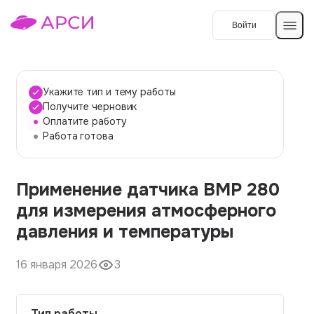
Войти
Создать работу
Укажите тип и тему работы
Получите черновик
Оплатите работу
Темы работ
Работа готова
О сервисе
Применение датчика BMP 280
Контакты
О компании
для измерения атмосферного
Наши гарантии
давления и температуры
Порядок оплаты
16 января 2026
3
Вопросы и ответы
Отзывы
Тип работы