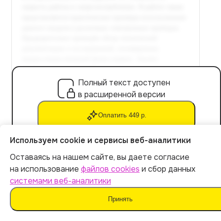
Полный текст доступен
в расширенной версии
Оплатить 449 р.
Используем cookie и сервисы веб-аналитики
Оставаясь на нашем сайте, вы даете согласие
Глава 3. Практические аспекты
Итог:
449
р.
на использование
файлов cookies
и сбор данных
использования модуля 24c512
системами веб-аналитики
Оплатить
Принять
3.1 Методика подключения и настройки
модуля 24c512 в системах