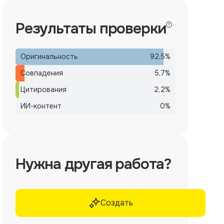
Результаты проверки
Оригинальность
92,5
%
Совпадения
5,7
%
Цитирования
2,2
%
ИИ-контент
0
%
Нужна другая работа?
Создать