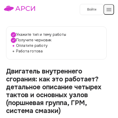
Войти
Создать работу
Укажите тип и тему работы
Получите черновик
Оплатите работу
Темы работ
Работа готова
О сервисе
Двигатель внутреннего
Контакты
О компании
сгорания: как это работает?
Наши гарантии
детальное описание четырех
Порядок оплаты
тактов и основных узлов
(поршневая группа, ГРМ,
Вопросы и ответы
система смазки)
Отзывы