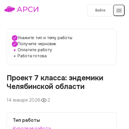
Войти
Создать работу
Укажите тип и тему работы
Получите черновик
Оплатите работу
Темы работ
Работа готова
О сервисе
Проект 7 класса: эндемики
Контакты
О компании
Челябинской области
Наши гарантии
14 января 2026
2
Порядок оплаты
Вопросы и ответы
Тип работы
Отзывы
Курсовая работа