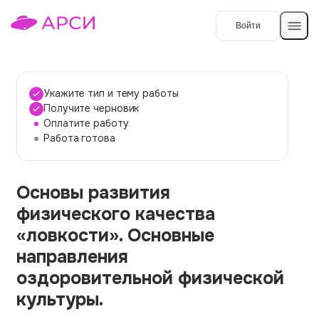
Войти
Создать работу
Укажите тип и тему работы
Получите черновик
Оплатите работу
Темы работ
Работа готова
О сервисе
Основы развития
Контакты
О компании
физического качества
Наши гарантии
«ловкости». Основные
Порядок оплаты
направления
оздоровительной физической
Вопросы и ответы
культуры.
Отзывы