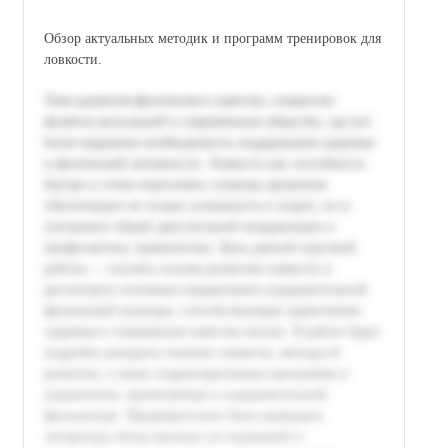
Обзор актуальных методик и программ тренировок для
ловкости.