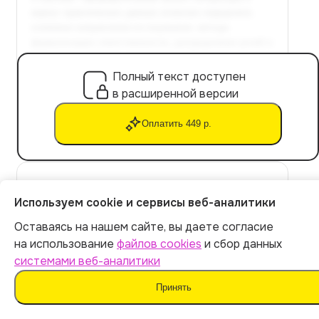
Полный текст доступен
в расширенной версии
Оплатить 449 р.
Инструменты и технологии для
Используем cookie и сервисы веб-аналитики
поддержки распределения
Оставаясь на нашем сайте, вы даете согласие
ответственности в управлении
Итог:
449
р.
на использование
файлов cookies
и сбор данных
проектами
системами веб-аналитики
Оплатить
Принять
Описываются современные инструменты и технологии
для управления распределением ответственности в