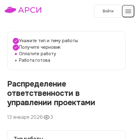
Войти
Создать работу
Укажите тип и тему работы
Получите черновик
Оплатите работу
Темы работ
Работа готова
О сервисе
Распределение
Контакты
О компании
ответственности в
Наши гарантии
управлении проектами
Порядок оплаты
13 января 2026
3
Вопросы и ответы
Отзывы
Тип работы