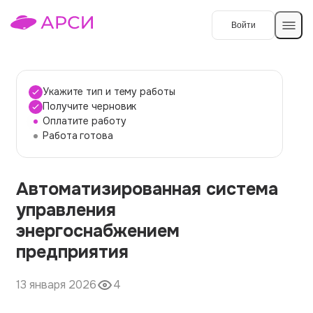
Войти
Создать работу
Укажите тип и тему работы
Получите черновик
Оплатите работу
Темы работ
Работа готова
О сервисе
Автоматизированная система
Контакты
О компании
управления
Наши гарантии
энергоснабжением
Порядок оплаты
предприятия
Вопросы и ответы
13 января 2026
4
Отзывы