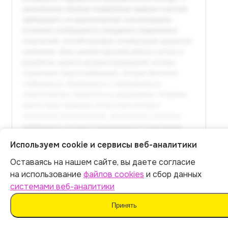
Используем cookie и сервисы веб-аналитики
Оставаясь на нашем сайте, вы даете согласие
Итог:
449
р.
на использование
файлов cookies
и сбор данных
Полный текст доступен
системами веб-аналитики
в расширенной версии
Оплатить
Принять
Оплатить 449 р.