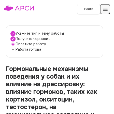
Войти
Создать работу
Укажите тип и тему работы
Получите черновик
Оплатите работу
Темы работ
Работа готова
О сервисе
Гормональные механизмы
Контакты
О компании
поведения у собак и их
Наши гарантии
влияние на дрессировку:
Порядок оплаты
влияние гормонов, таких как
кортизол, окситоцин,
Вопросы и ответы
тестостерон, на
Отзывы