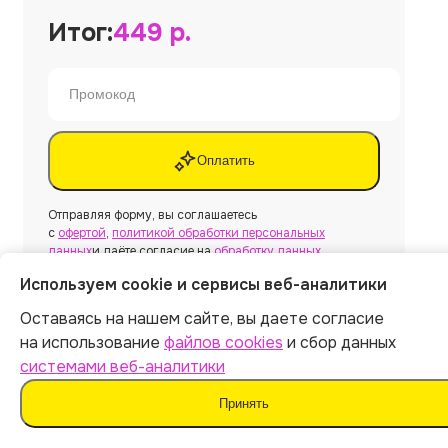
Итог:
449
р.
Оплатить
Отправляя форму, вы соглашаетесь
с
офертой
,
политикой обработки персональных
данных
и даёте согласие на
обработку данных
Используем cookie и сервисы веб-аналитики
Оставаясь на нашем сайте, вы даете согласие
на использование
файлов cookies
и сбор данных
Нужна другая работа?
системами веб-аналитики
Принять
Создать