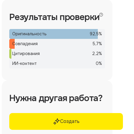
Результаты проверки
Оригинальность
92,5
%
Совпадения
5,7
%
Цитирования
2,2
%
ИИ-контент
0
%
Нужна другая работа?
Создать