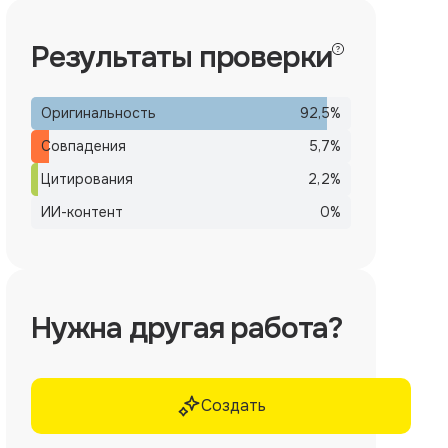
Результаты проверки
Оригинальность
92,5
%
Совпадения
5,7
%
Цитирования
2,2
%
ИИ-контент
0
%
Нужна другая работа?
Создать