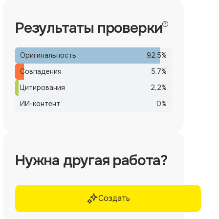
Результаты проверки
Оригинальность
92,5
%
Совпадения
5,7
%
Цитирования
2,2
%
ИИ-контент
0
%
Нужна другая работа?
Создать