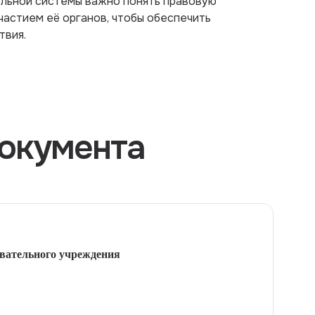
ельной системы важно понять правовую
частием её органов, чтобы обеспечить
твия.
окумента
вательного учреждения