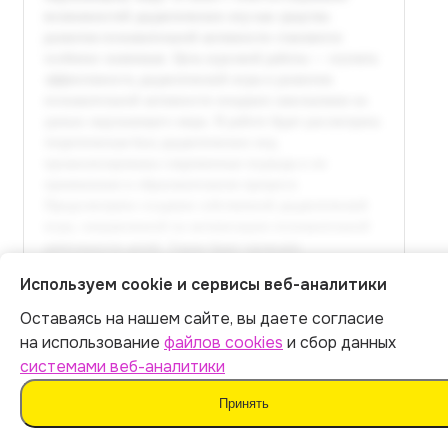
Используем cookie и сервисы веб-аналитики
Оставаясь на нашем сайте, вы даете согласие
Итог:
449
р.
на использование
файлов cookies
и сбор данных
Полный текст доступен
системами веб-аналитики
в расширенной версии
Оплатить
Принять
Оплатить 449 р.