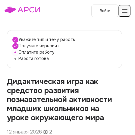
Войти
Создать работу
Укажите тип и тему работы
Получите черновик
Оплатите работу
Темы работ
Работа готова
О сервисе
Дидактическая игра как
Контакты
О компании
средство развития
Наши гарантии
познавательной активности
Порядок оплаты
младших школьников на
уроке окружающего мира
Вопросы и ответы
Отзывы
12 января 2026
2