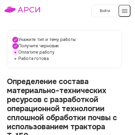
Войти
Создать работу
Укажите тип и тему работы
Получите черновик
Оплатите работу
Темы работ
Работа готова
О сервисе
Определение состава
Контакты
О компании
материально-технических
Наши гарантии
ресурсов с разработкой
Порядок оплаты
операционной технологии
сплошной обработки почвы с
Вопросы и ответы
использованием трактора
Отзывы