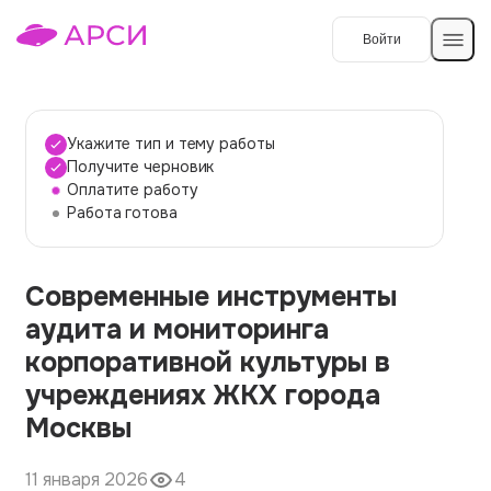
Войти
Создать работу
Укажите тип и тему работы
Получите черновик
Оплатите работу
Темы работ
Работа готова
О сервисе
Современные инструменты
Контакты
О компании
аудита и мониторинга
Наши гарантии
корпоративной культуры в
Порядок оплаты
учреждениях ЖКХ города
Москвы
Вопросы и ответы
Отзывы
11 января 2026
4