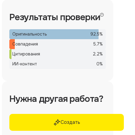
Результаты проверки
Оригинальность
92,5
%
Совпадения
5,7
%
Цитирования
2,2
%
ИИ-контент
0
%
Нужна другая работа?
Создать