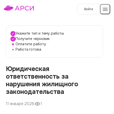
Войти
Создать работу
Укажите тип и тему работы
Получите черновик
Оплатите работу
Темы работ
Работа готова
О сервисе
Юридическая
Контакты
О компании
ответственность за
Наши гарантии
нарушения жилищного
Порядок оплаты
законодательства
Вопросы и ответы
11 января 2026
1
Отзывы