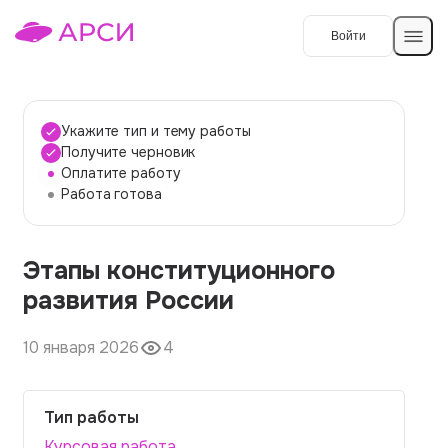
Войти
Создать работу
Укажите тип и тему работы
Получите черновик
Оплатите работу
Темы работ
Работа готова
О сервисе
Этапы конституционного
Контакты
О компании
развития России
Наши гарантии
10 января 2026
4
Порядок оплаты
Вопросы и ответы
Тип работы
Отзывы
Курсовая работа