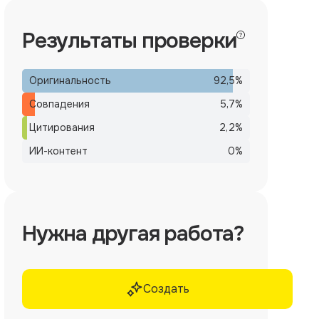
Результаты проверки
Оригинальность
92,5
%
Совпадения
5,7
%
Цитирования
2,2
%
ИИ-контент
0
%
Нужна другая работа?
Создать