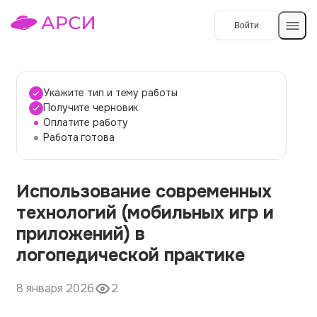
Войти
Создать работу
Укажите тип и тему работы
Получите черновик
Оплатите работу
Темы работ
Работа готова
О сервисе
Использование современных
Контакты
О компании
технологий (мобильных игр и
Наши гарантии
приложений) в
Порядок оплаты
логопедической практике
Вопросы и ответы
8 января 2026
2
Отзывы