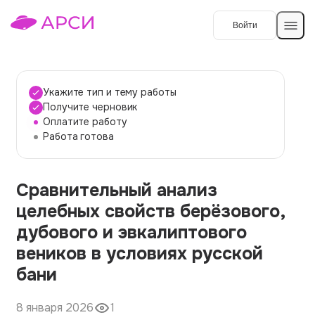
Войти
Создать работу
Укажите тип и тему работы
Получите черновик
Оплатите работу
Темы работ
Работа готова
О сервисе
Сравнительный анализ
Контакты
О компании
целебных свойств берёзового,
Наши гарантии
дубового и эвкалиптового
Порядок оплаты
веников в условиях русской
бани
Вопросы и ответы
Отзывы
8 января 2026
1