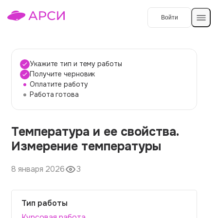
Войти
Создать работу
Укажите тип и тему работы
Получите черновик
Оплатите работу
Темы работ
Работа готова
О сервисе
Температура и ее свойства.
Контакты
О компании
Измерение температуры
Наши гарантии
8 января 2026
3
Порядок оплаты
Вопросы и ответы
Тип работы
Отзывы
Курсовая работа