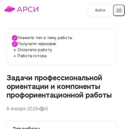
Войти
Создать работу
Укажите тип и тему работы
Получите черновик
Оплатите работу
Темы работ
Работа готова
О сервисе
Задачи профессиональной
Контакты
О компании
ориентации и компоненты
Наши гарантии
профориентационной работы
Порядок оплаты
8 января 2026
6
Вопросы и ответы
Отзывы
Тип работы