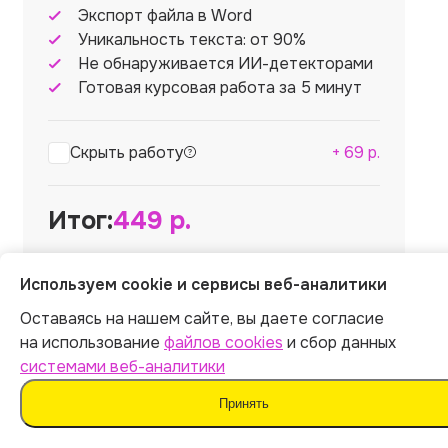
Экспорт файла в Word
Уникальность текста: от 90%
Не обнаруживается ИИ-детекторами
Готовая курсовая работа за 5 минут
Скрыть работу
+
69
р.
Итог:
449
р.
Используем cookie и сервисы веб-аналитики
Оставаясь на нашем сайте, вы даете согласие
на использование
файлов cookies
и сбор данных
Оплатить
системами веб-аналитики
Отправляя форму, вы соглашаетесь
Принять
с
офертой
,
политикой обработки персональных
данных
и даёте согласие на
обработку данных