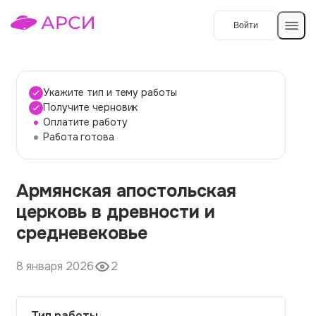
Войти
Создать работу
Укажите тип и тему работы
Получите черновик
Оплатите работу
Темы работ
Работа готова
О сервисе
Армянская апостольская
Контакты
О компании
церковь в древности и
Наши гарантии
средневековье
Порядок оплаты
8 января 2026
2
Вопросы и ответы
Отзывы
Тип работы