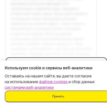
Полный текст доступен
Используем cookie и сервисы веб-аналитики
в расширенной версии
Оставаясь на нашем сайте, вы даете согласие
Итог:
449
р.
на использование
файлов cookies
и сбор данных
Оплатить 449 р.
системами веб-аналитики
Оплатить
Принять
3.3 Современное значение наследия