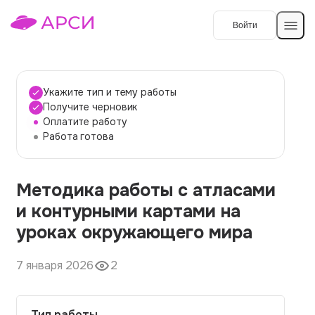
Войти
Создать работу
Укажите тип и тему работы
Получите черновик
Оплатите работу
Темы работ
Работа готова
О сервисе
Методика работы с атласами
Контакты
О компании
и контурными картами на
Наши гарантии
уроках окружающего мира
Порядок оплаты
7 января 2026
2
Вопросы и ответы
Отзывы
Тип работы