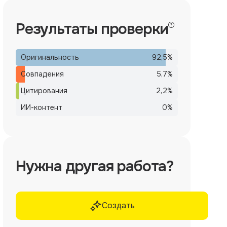
Результаты проверки
Оригинальность
92,5
%
Совпадения
5,7
%
Цитирования
2,2
%
ИИ-контент
0
%
Нужна другая работа?
Создать