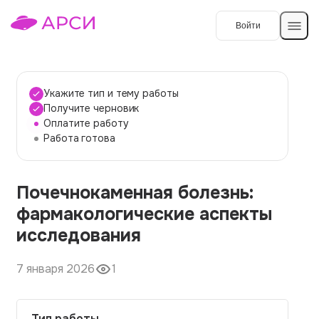
Войти
Создать работу
Укажите тип и тему работы
Получите черновик
Оплатите работу
Темы работ
Работа готова
О сервисе
Почечнокаменная болезнь:
Контакты
О компании
фармакологические аспекты
Наши гарантии
исследования
Порядок оплаты
7 января 2026
1
Вопросы и ответы
Отзывы
Тип работы