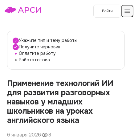
Войти
Создать работу
Укажите тип и тему работы
Получите черновик
Оплатите работу
Темы работ
Работа готова
О сервисе
Применение технологий ИИ
Контакты
О компании
для развития разговорных
Наши гарантии
навыков у младших
Порядок оплаты
школьников на уроках
английского языка
Вопросы и ответы
Отзывы
6 января 2026
3