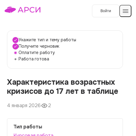
Войти
Создать работу
Укажите тип и тему работы
Получите черновик
Оплатите работу
Темы работ
Работа готова
О сервисе
Характеристика возрастных
Контакты
О компании
кризисов до 17 лет в таблице
Наши гарантии
4 января 2026
2
Порядок оплаты
Вопросы и ответы
Тип работы
Отзывы
Курсовая работа