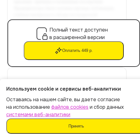
Полный текст доступен
в расширенной версии
Оплатить 449 р.
Рекомендации по использованию таблиц
Используем cookie и сервисы веб-аналитики
для мониторинга кризисных периодов
Оставаясь на нашем сайте, вы даете согласие
Итог:
449
р.
на использование
файлов cookies
и сбор данных
Практические рекомендации по применению таблиц
системами веб-аналитики
для мониторинга и диагностики кризисов.
Оплатить
Принять