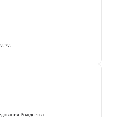
од год
ледования Рождества