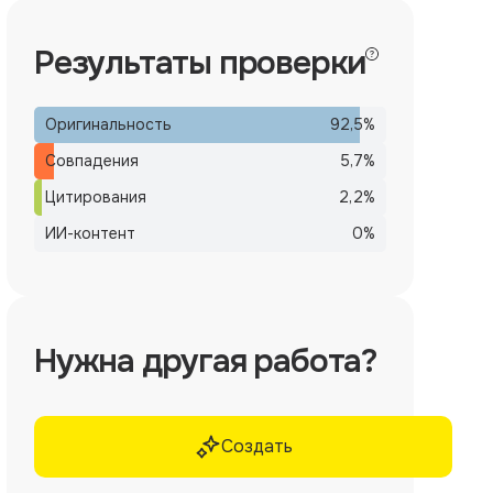
Результаты проверки
Оригинальность
92,5
%
Совпадения
5,7
%
Цитирования
2,2
%
ИИ-контент
0
%
Нужна другая работа?
Создать