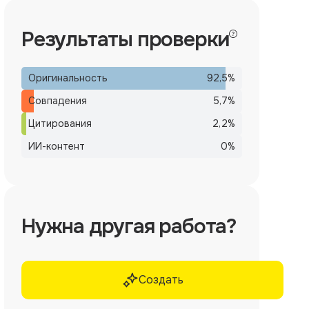
Результаты проверки
Оригинальность
92,5
%
Совпадения
5,7
%
Цитирования
2,2
%
ИИ-контент
0
%
Нужна другая работа?
Создать