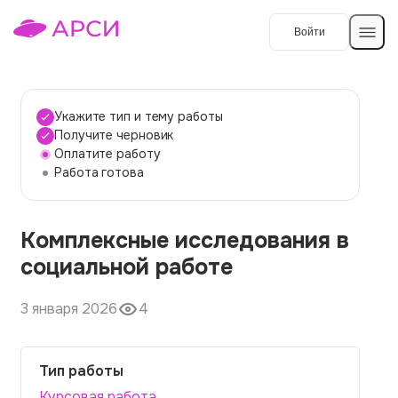
Войти
Создать работу
Укажите тип и тему работы
Получите черновик
Оплатите работу
Темы работ
Работа готова
О сервисе
Комплексные исследования в
Контакты
О компании
социальной работе
Наши гарантии
3 января 2026
4
Порядок оплаты
Вопросы и ответы
Тип работы
Отзывы
Курсовая работа