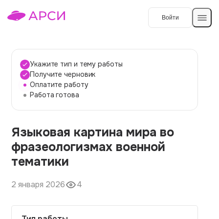
Войти
Создать работу
Укажите тип и тему работы
Получите черновик
Оплатите работу
Темы работ
Работа готова
О сервисе
Языковая картина мира во
Контакты
О компании
фразеологизмах военной
Наши гарантии
тематики
Порядок оплаты
2 января 2026
4
Вопросы и ответы
Отзывы
Тип работы