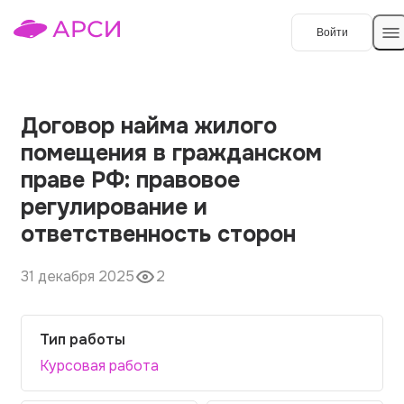
Войти
Создать работу
Договор найма жилого
помещения в гражданском
Темы работ
праве РФ: правовое
регулирование и
О сервисе
ответственность сторон
Контакты
О компании
31 декабря 2025
2
Наши гарантии
Порядок оплаты
Тип работы
Вопросы и ответы
Курсовая работа
Отзывы