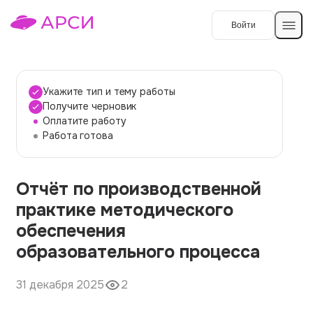
Войти
Создать работу
Укажите тип и тему работы
Получите черновик
Оплатите работу
Темы работ
Работа готова
О сервисе
Отчёт по производственной
Контакты
О компании
практике методического
Наши гарантии
обеспечения
Порядок оплаты
образовательного процесса
Вопросы и ответы
31 декабря 2025
2
Отзывы