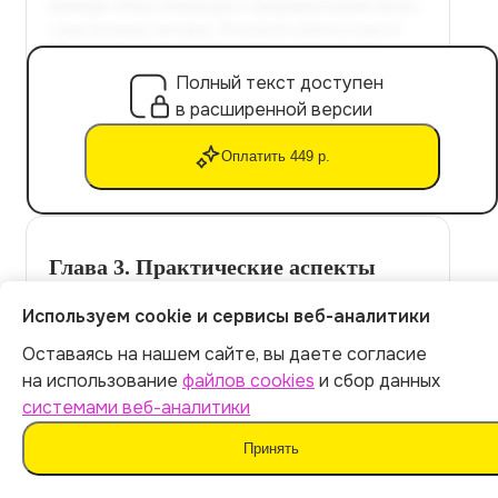
Полный текст доступен
в расширенной версии
Оплатить 449 р.
Глава 3. Практические аспекты
диагностики результативности
Используем cookie и сервисы веб-аналитики
школьных театров
Оставаясь на нашем сайте, вы даете согласие
Итог:
449
р.
на использование
файлов cookies
и сбор данных
Разработка инструментов для
системами веб-аналитики
диагностики эффективности школьных
театров
Оплатить
Принять