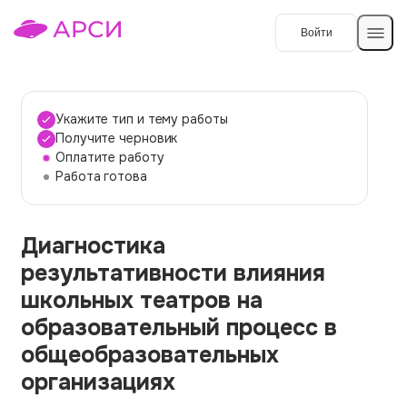
Войти
Создать работу
Укажите тип и тему работы
Получите черновик
Оплатите работу
Темы работ
Работа готова
О сервисе
Диагностика
Контакты
О компании
результативности влияния
Наши гарантии
школьных театров на
Порядок оплаты
образовательный процесс в
общеобразовательных
Вопросы и ответы
организациях
Отзывы