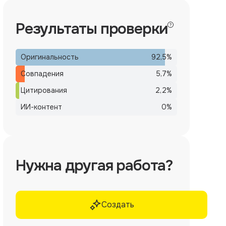
Результаты проверки
Оригинальность
92,5
%
Совпадения
5,7
%
Цитирования
2,2
%
ИИ-контент
0
%
Нужна другая работа?
Создать