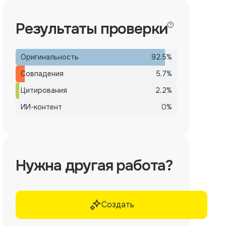
Результаты проверки
Оригинальность
92,5
%
Совпадения
5,7
%
Цитирования
2,2
%
ИИ-контент
0
%
Нужна другая работа?
Создать