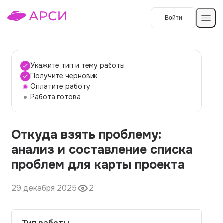
Войти
Создать работу
Укажите тип и тему работы
Получите черновик
Оплатите работу
Темы работ
Работа готова
О сервисе
Откуда взять проблему:
Контакты
О компании
анализ и составление списка
Наши гарантии
проблем для карты проекта
Порядок оплаты
29 декабря 2025
2
Вопросы и ответы
Отзывы
Тип работы